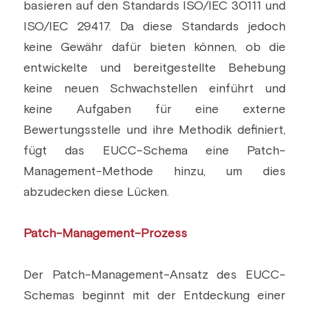
basieren auf den Standards ISO/IEC 30111 und 
Building a CAB
Full Framework setup
More...
ISO/IEC 29417. Da diese Standards jedoch 
Standards & Regulations
keine Gewähr dafür bieten können, ob die 
IoT Secure Design Architecture
EN 17640 | FITCEM | CSPN
Company News & PR
entwickelte und bereitgestellte Behebung 
keine neuen Schwachstellen einführt und 
Security & Protection Profile
EU Cloud Service
EU & Research Projects
keine Aufgaben für eine externe 
Certification Schemes Creation
FDO IoT
MDR
Bewertungsstelle und ihre Methodik definiert, 
fügt das EUCC-Schema eine Patch-
FIDO
Management-Methode hinzu, um dies 
FIPS 140-3
abzudecken diese Lücken.
GSMA IoT
Patch-Management-Prozess
IoXt Alliance
Der Patch-Management-Ansatz des EUCC-
ISO 21434 & R155
Schemas beginnt mit der Entdeckung einer 